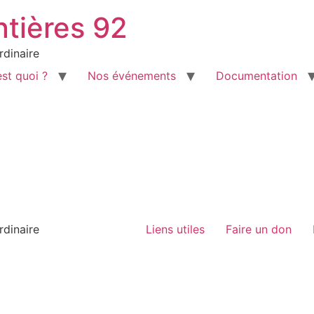
ntières 92
rdinaire
est quoi ?
Nos événements
Documentation
rdinaire
Liens utiles
Faire un don